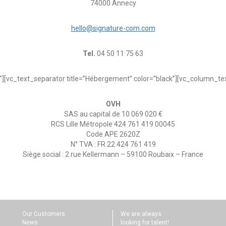
74000 Annecy
hello@signature-com.com
Tel.
04 50 11 75 63
][vc_text_separator title=”Hébergement” color=”black”][vc_column_tex
OVH
SAS au capital de 10 069 020 €
RCS Lille Métropole 424 761 419 00045
Code APE 2620Z
N° TVA : FR 22 424 761 419
Siège social : 2 rue Kellermann – 59100 Roubaix – France
Our Customers
We are always
News
looking for talent!