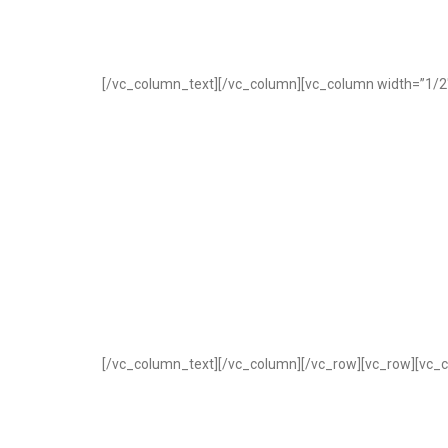
[/vc_column_text][/vc_column][vc_column width=”1/2″]
[/vc_column_text][/vc_column][/vc_row][vc_row][vc_c