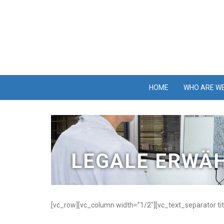
HOME
WHO ARE W
LEGALE ERWÄ
[vc_row][vc_column width=”1/2″][vc_text_separator tit