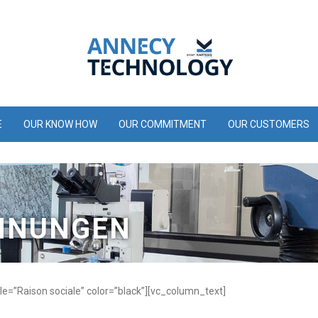
E
OUR KNOW HOW
OUR COMMITMENT
OUR CUSTOMERS
HNUNGEN
le=”Raison sociale” color=”black”][vc_column_text]