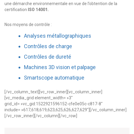
une démarche environnementale en vue de l’obtention de la
certification
ISO 14001.
Nos moyens de contrôle :
Analyses métallographiques
Contrôles de charge
Contrôles de dureté
Machines 3D vision et palpage
Smartscope automatique
[/vc_column_text][vc_row_inner][vc_column_inner]
[vc_media_grid element_width= »3″
grid_id= »vc_gid:1522921596152-cfe0e05c-c817-8″
include= »617,618,619,623,625,626,627,629″][/vc_column_inner]
[/vc_row_inner][/vc_column][/vc_row]