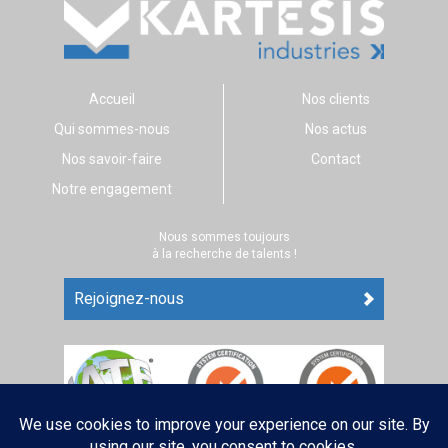
Accueil
Nos clients
Qui sommes-nous
Nos actus
Nos savoir-faire
Contact
Notre engagement
Nous sommes toujours
à la recherche de talents !
Rejoignez-nous