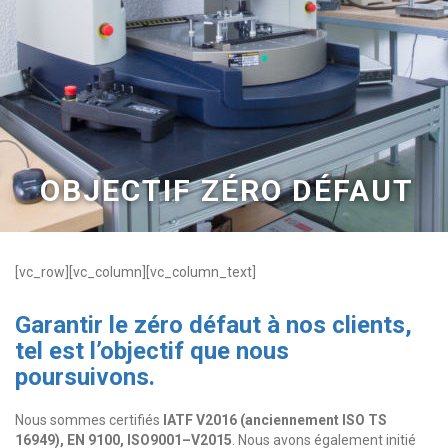
OBJECTIF ZÉRO DÉFAUT
[vc_row][vc_column][vc_column_text]
Garantir le zéro défaut à nos clients,
tel est l’objectif que nous
poursuivons.
Nous sommes certifiés
IATF V2016 (anciennement ISO TS
16949), EN 9100, ISO9001–V2015
. Nous avons également initié